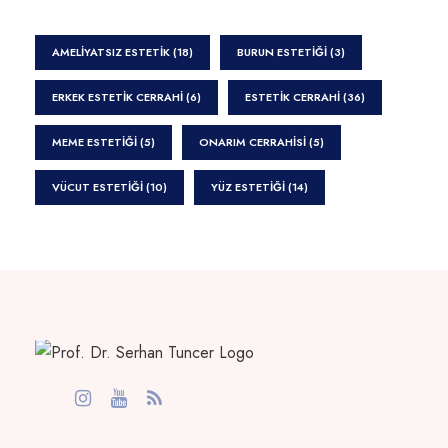
AMELIYATSIZ ESTETIK
(18)
BURUN ESTETIĞI
(3)
ERKEK ESTETIK CERRAHI
(6)
ESTETIK CERRAHI
(36)
MEME ESTETIĞI
(5)
ONARIM CERRAHISI
(5)
VÜCUT ESTETIĞI
(10)
YÜZ ESTETIĞI
(14)